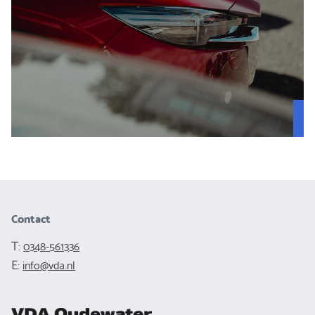
Contact
T:
0348-561336
E:
info@vda.nl