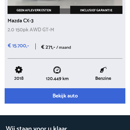
GEEN AFLEVERKOSTEN
INCLUSIEF GARANTIE
Mazda CX-3
2.0 150pk AWD GT-M
€ 15.700,-
€ 271,-
/ maand
2018
Benzine
120.449 km
Bekijk auto
Wij staan voor u klaar