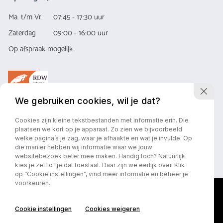
Ma. t/m Vr.
07:45 - 17:30 uur
Zaterdag
09:00 - 16:00 uur
Op afspraak mogelijk
We gebruiken cookies, wil je dat?
Cookies zijn kleine tekstbestanden met informatie erin. Die
Privacy policy
Algemene Voorwaarde
plaatsen we kort op je apparaat. Zo zien we bijvoorbeeld
welke pagina’s je zag, waar je afhaakte en wat je invulde. Op
die manier hebben wij informatie waar we jouw
websitebezoek beter mee maken. Handig toch? Natuurlijk
kies je zelf of je dat toestaat. Daar zijn we eerlijk over. Klik
op “Cookie instellingen”, vind meer informatie en beheer je
voorkeuren.
Cookie instellingen
Cookies weigeren