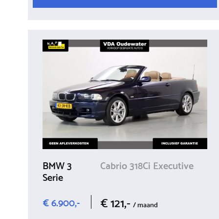
BMW 3
Cabrio 318Ci Executive
Serie
€ 121,-
€ 6.900,-
/ maand