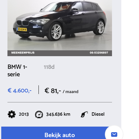
BMW 1-
118d
serie
€ 81,-
€ 4.600,-
/ maand
2013
345.636 km
Diesel
Bekijk auto