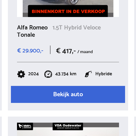
Alfa Romeo
1.5T Hybrid Veloce
Tonale
€ 417,-
€ 29.900,-
/ maand
2024
43.734 km
Hybride
Bekijk auto