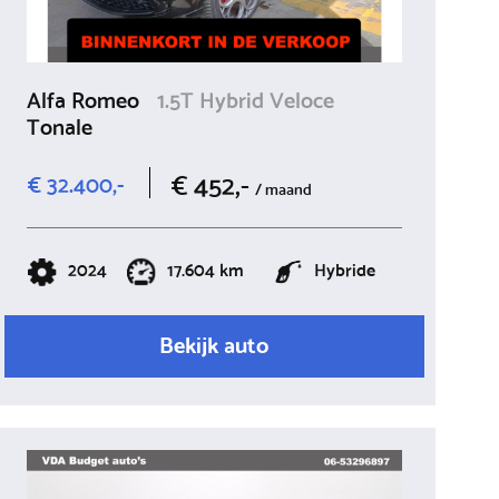
Alfa Romeo
1.5T Hybrid Veloce
Tonale
€ 452,-
€ 32.400,-
/ maand
2024
17.604 km
Hybride
Bekijk auto