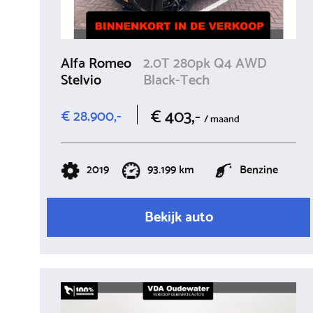
Alfa Romeo
2.0T 280pk Q4 AWD
Stelvio
Black-Tech
€ 403,-
€ 28.900,-
/ maand
2019
93.199 km
Benzine
Bekijk auto