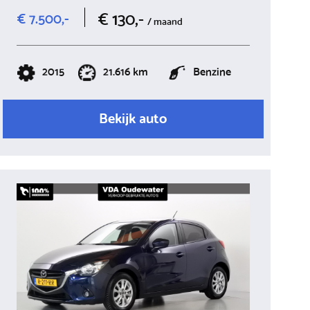
€ 130,-
€ 7.500,-
/ maand
2015
21.616 km
Benzine
Bekijk auto