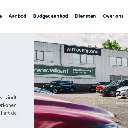
e
Aanbod
Budget aanbod
Diensten
Over ons
s vindt
erkopen
 hart de