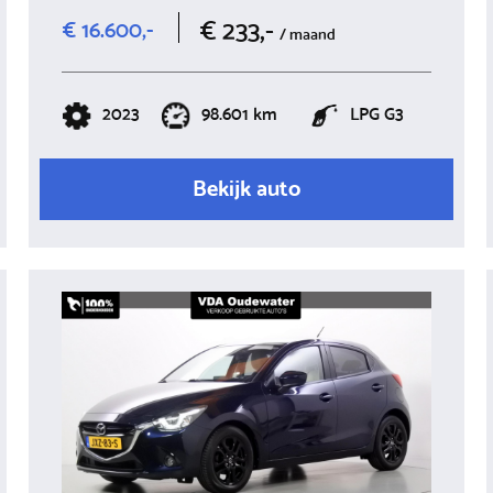
€ 233,-
€ 16.600,-
/ maand
2023
98.601 km
LPG G3
Bekijk auto