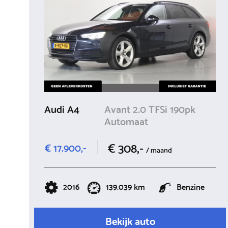
Audi A4
Avant 2.0 TFSi 190pk
Automaat
€ 308,-
€ 17.900,-
/ maand
2016
139.039 km
Benzine
Bekijk auto