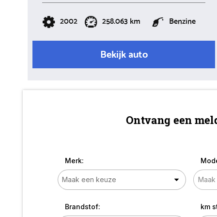
2002
258.063 km
Benzine
Bekijk auto
Ontvang een meld
Merk:
Mode
Brandstof:
km s