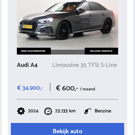
Audi A4
Limousine 35 TFSi S-Line
€ 600,-
€ 34.900,-
/ maand
2024
23.733 km
Benzine
Bekijk auto