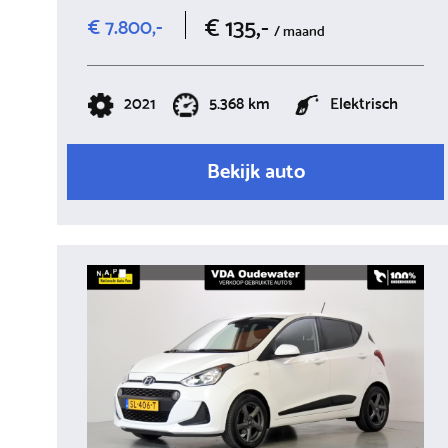
€ 135,-
€ 7.800,-
/ maand
2021
5.368 km
Elektrisch
Bekijk auto