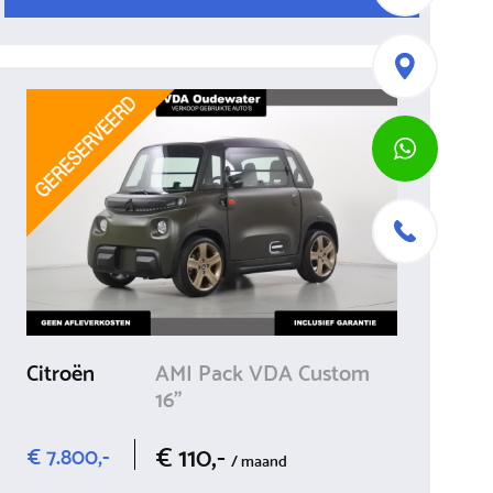
Citroën
AMI Pack VDA Custom
16"
€ 110,-
€ 7.800,-
/ maand