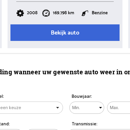
2008
169.798 km
Benzine
Bekijk auto
ing wanneer uw gewenste auto weer in on
l:
Bouwjaar:
tand:
Transmissie: