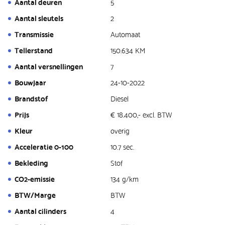
Aantal deuren
5
Aantal sleutels
2
Transmissie
Automaat
Tellerstand
150.634 KM
Aantal versnellingen
7
Bouwjaar
24-10-2022
Brandstof
Diesel
Prijs
€ 18.400,- excl. BTW
Kleur
overig
Acceleratie 0-100
10.7 sec.
Bekleding
Stof
CO2-emissie
134 g/km
BTW/Marge
BTW
Aantal cilinders
4