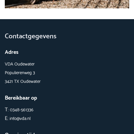
plaat krijgt u erbij!
Contactgegevens
Adres
VDA Oudewater
Populierenweg 3
3421 TX Oudewater
Bereikbaar op
T:
0348-561336
E:
info@vda.nl