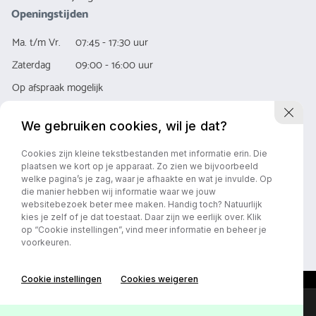
Openingstijden
Ma. t/m Vr.
07:45 - 17:30 uur
Zaterdag
09:00 - 16:00 uur
Op afspraak mogelijk
We gebruiken cookies, wil je dat?
Cookies zijn kleine tekstbestanden met informatie erin. Die
plaatsen we kort op je apparaat. Zo zien we bijvoorbeeld
welke pagina’s je zag, waar je afhaakte en wat je invulde. Op
die manier hebben wij informatie waar we jouw
Privacy policy
Algemene Voorwaarde
websitebezoek beter mee maken. Handig toch? Natuurlijk
kies je zelf of je dat toestaat. Daar zijn we eerlijk over. Klik
op “Cookie instellingen”, vind meer informatie en beheer je
voorkeuren.
Cookie instellingen
Cookies weigeren
Online lease offerte?
Contact